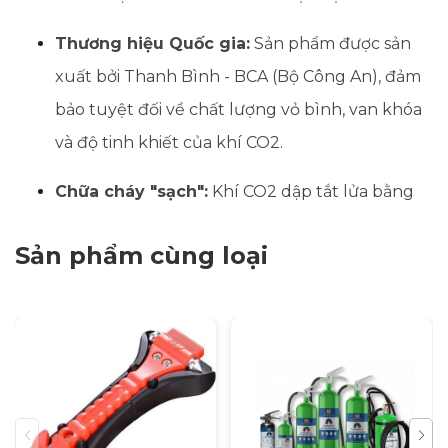
Thương hiệu Quốc gia:
Sản phẩm được sản
xuất bởi Thanh Bình - BCA (Bộ Công An), đảm
bảo tuyệt đối về chất lượng vỏ bình, van khóa
và độ tinh khiết của khí CO2.
Chữa cháy "sạch":
Khí CO2 dập tắt lửa bằng
cơ chế làm lạnh và giảm nồng độ Oxy. Sau khi
Sản phẩm cùng loại
phun, khí tự tan hoàn toàn,
không để lại cặn
bẩn
, không gây hư hỏng vi mạch điện tử như
bình bột.
Hiệu suất cao:
Hoạt động ổn định trong điều
kiện khắc nghiệt (từ
-30 độ C
đến
60 độ C
), áp
suất làm việc lên tới
15 MPa
.