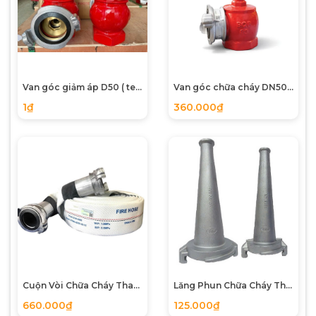
Van góc giảm áp D50 ( tem kiểm định)
Van góc chữa cháy DN50 83MEC-BQP (Tem kiểm định)
1₫
360.000₫
Cuộn Vòi Chữa Cháy Thanh Bình (DN50 & DN65) - Dài 20m | Chuẩn TCVN 5739:2023
Lăng Phun Chữa Cháy Thanh Bình (DN50 & DN65) - Chuẩn TCVN 13261:2021 | Chịu Áp Lực Cao
660.000₫
125.000₫