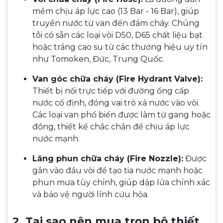
mềm chịu áp lực cao (13 Bar - 16 Bar), giúp
truyền nước từ van đến đám cháy. Chúng
tôi có sẵn các loại vòi D50, D65 chất liệu bạt
hoặc tráng cao su từ các thương hiệu uy tín
như Tomoken, Đức, Trung Quốc.
Van góc chữa cháy (Fire Hydrant Valve):
Thiết bị nối trực tiếp với đường ống cấp
nước cố định, đóng vai trò xả nước vào vòi.
Các loại van phổ biến được làm từ gang hoặc
đồng, thiết kế chắc chắn để chịu áp lực
nước mạnh.
Lăng phun chữa cháy (Fire Nozzle):
Được
gắn vào đầu vòi để tạo tia nước mạnh hoặc
phun mưa tùy chỉnh, giúp dập lửa chính xác
và bảo vệ người lính cứu hỏa.
2. Tại sao nên mua trọn bộ thiết