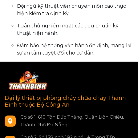
Đội ngũ kỹ thuật viên chuyên môn cao thực
hiện kiểm tra định kỳ.
Tuân thủ nghiêm ngặt các tiêu chuẩn kỹ
thuật hiện hành.
Đảm bảo hệ thống vận hành ổn định, mang lại
sự an tâm tuyệt đối cho cư dân.
Đại lý thiết bị phòng cháy chữa cháy Thanh
Bình thuộc Bộ Công An
Cơ sở 1: 610 Tôn Đức Thắng, Quận Liên Chiểu,
Thành Phố Đà Nẵng
Cơ sở 2: Số 158 ngõ 192 phố Lê Trọng Tấn,