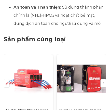
An toàn và Thân thiện:
Sử dụng thành phần
chính là (NH₄)₂HPO₄ và hoạt chất bề mặt,
dung dịch an toàn cho người sử dụng và môi
trường (PH 7-9).
Sản phẩm cùng loại
Bền bỉ:
Vỏ bình làm từ nhựa
HDPE
cao cấp,
chịu được va đập và ăn mòn, thích hợp bảo
quản lâu dài.
2. Thông Số Kỹ Thuật Chi Tiết
Dưới đây là bảng thông số kỹ thuật chính xác theo
công bố của nhà sản xuất:
Thông số
Chi tiết kỹ thuật