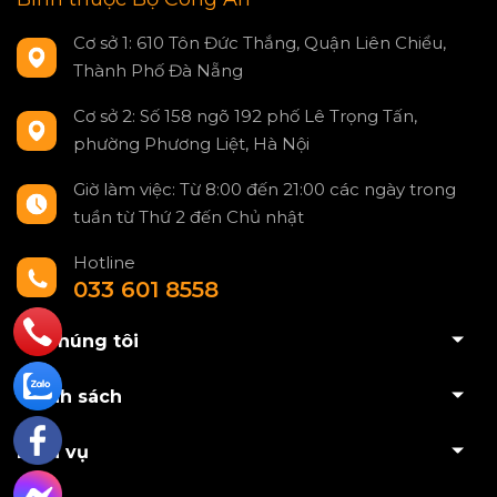
Tiêu thụ điện năng siêu thấp.
Cơ sở 1: 610 Tôn Đức Thắng, Quận Liên Chiểu,
Thành Phố Đà Nẵng
Tích hợp chức năng tự kiểm tra (self-check)
Cơ sở 2: Số 158 ngõ 192 phố Lê Trọng Tấn,
cục bộ và từ xa.
phường Phương Liệt, Hà Nội
Có cảnh báo khi pin yếu để người dùng chủ
Giờ làm việc: Từ 8:00 đến 21:00 các ngày trong
tuần từ Thứ 2 đến Chủ nhật
động bảo trì.
Hotline
4. Thiết Kế Nhỏ Gọn, Tính Năng Tiện
Lợi
033 601 8558
Chế độ im lặng:
Cho phép tắt tiếng báo động
Về chúng tôi
không mong muốn một cách dễ dàng.
Chính sách
Kích thước tối ưu:
Thiết kế tròn trịa, thẩm mỹ
Dịch vụ
(
$\Phi 99.5 \times 35$
mm), dễ dàng lắp đặt ốp
trần mà không ảnh hưởng đến nội thất.