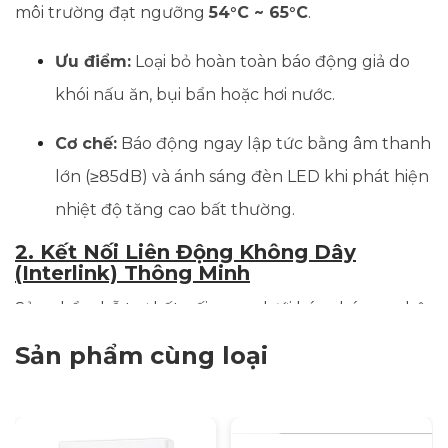
môi trường đạt ngưỡng
54°C ~ 65°C
.
Ưu điểm:
Loại bỏ hoàn toàn báo động giả do
khói nấu ăn, bụi bẩn hoặc hơi nước.
Cơ chế:
Báo động ngay lập tức bằng âm thanh
lớn (≥85dB) và ánh sáng đèn LED khi phát hiện
nhiệt độ tăng cao bất thường.
2. Kết Nối Liên Động Không Dây
(Interlink) Thông Minh
Sản phẩm hỗ trợ kết nối mạng lưới báo cháy cục bộ
thông qua sóng RF với phạm vi lên tới
200m
(khu
Sản phẩm cùng loại
vực mở).
Đồng bộ hóa:
Khi một thiết bị phát hiện cháy,