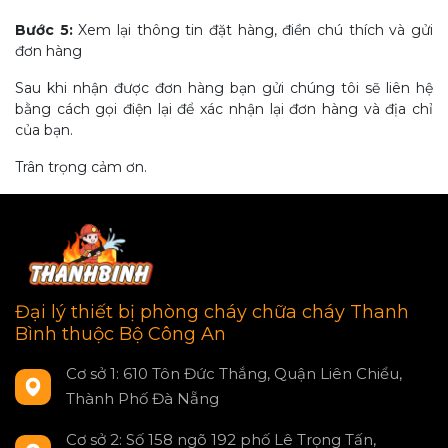
Bước 5:
Xem lại thông tin đặt hàng, điền chú thích và gửi
đơn hàng
Sau khi nhận được đơn hàng bạn gửi chúng tôi sẽ liên hệ
bằng cách gọi điện lại để xác nhận lại đơn hàng và địa chỉ
của bạn.
Trân trọng cảm ơn.
Đại lý thiết bị phòng cháy chữa cháy Thanh
Bình thuộc Bộ Công An
Cơ sở 1: 610 Tôn Đức Thắng, Quận Liên Chiểu,
Thành Phố Đà Nẵng
Cơ sở 2: Số 158 ngõ 192 phố Lê Trọng Tấn,