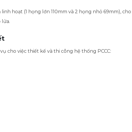
 linh hoạt (1 họng lớn 110mm và 2 họng nhỏ 69mm), cho 
 lửa.
ết
vụ cho việc thiết kế và thi công hệ thống PCCC:
4
3 mm
m - Họng nhỏ: 69mm
9), Đường kính tọa độ lỗ: Ø180