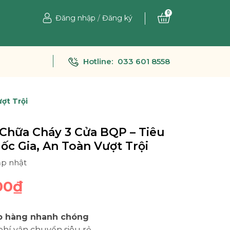
0
Đăng nhập
/
Đăng ký
Hotline:
033 601 8558
ợt Trội
Chữa Cháy 3 Cửa BQP – Tiêu
c Gia, An Toàn Vượt Trội
ập nhật
00₫
o hàng nhanh chóng
phí vận chuyển siêu rẻ