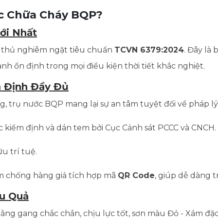
ớc Chữa Cháy BQP?
ới Nhất
n thủ nghiêm ngặt tiêu chuẩn
TCVN 6379:2024
. Đây là
h ổn định trong mọi điều kiện thời tiết khắc nghiệt.
 Định Đầy Đủ
ường, trụ nước BQP mang lại sự an tâm tuyệt đối về pháp l
kiểm định và dán tem bởi Cục Cảnh sát PCCC và CNCH.
u trí tuệ.
m chống hàng giả tích hợp mã
QR Code
, giúp dễ dàng 
ệu Quả
ằng gang chắc chắn, chịu lực tốt, sơn màu Đỏ - Xám đặc