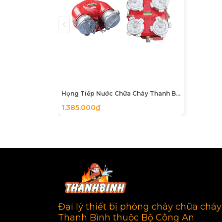
Xuất xứ
Việt Nam (Sản x
Bảo hành
24 tháng kể từ 
3. Ứng Dụng Thực Tế
Trụ nước chữa cháy 3 cửa BQP là giải phá
Các tuyến đường giao thông nội bộ, v
Họng Tiếp Nước Chữa Cháy Thanh Bình (2 Cửa & 4 Cửa) - Chuẩn TCVN 5739:2023
Khuôn viên rộng như: Khu chung cư,
1.385.000₫
Nhà xưởng, khu công nghiệp, kho bã
Tại Sao Nên Mua Trụ Nước BQ
Việc sử dụng trụ nước không đạt chuẩn có
83MEC, bạn nhận được cam kết chất lượng
Đại lý thiết bị phòng cháy chữa cháy
Thanh Bình thuộc Bộ Công An