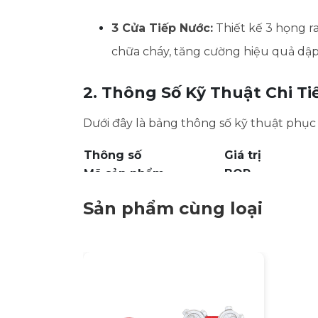
3 Cửa Tiếp Nước:
Thiết kế 3 họng ra
chữa cháy, tăng cường hiệu quả dập
2. Thông Số Kỹ Thuật Chi Ti
Dưới đây là bảng thông số kỹ thuật phục 
Thông số
Giá trị
Mã sản phẩm
BQP
Tiêu chuẩn thiết kế
TCVN 6379:202
Sản phẩm cùng loại
Chất liệu
Gang
Kích thước
1500 x 340 x 31
Đường kính thân trong
125 mm
Đường kính họng ra
Họng lớn: 110m
Áp suất làm việc
PN10
Thông số mặt bích
8 lỗ bu lông (Ø1