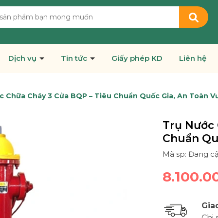
Dịch vụ
Tin tức
Giấy phép KD
Liên hệ
c Chữa Cháy 3 Cửa BQP – Tiêu Chuẩn Quốc Gia, An Toàn Vư
Trụ Nước 
Chuẩn Quố
Mã sp: Đang c
8.100.0
Gia
Chi 