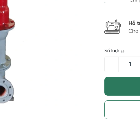
Hỗ t
Cho 
Số lượng:
–