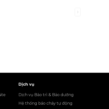
Dịch vụ
nghiêm trọng. Với trụ nước BQP của
ite
Dịch vụ Bảo trì & Bảo dưỡng
 hành lên tới 2 năm.
Hệ thống báo cháy tự động