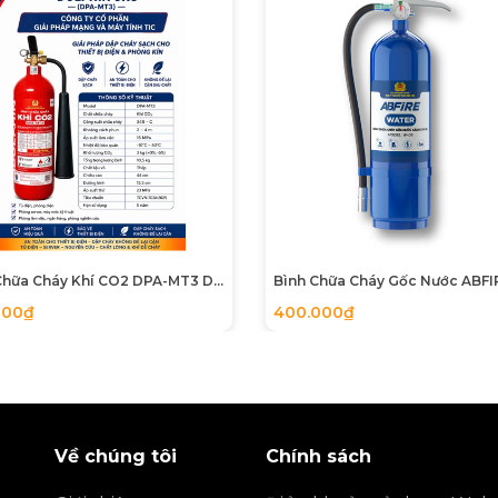
nữ và người cao tuổi cũng có thể dễ dàng thao tác khi có
 chữa cháy mạnh hơn (4A, 144B), phù hợp cho các khu 
nh doanh, hầm để xe hoặc các dãy hành lang tòa nh
ất lượng
hiến đấu, người dùng cần lưu ý:
 ánh nắng trực tiếp (nhiệt độ làm việc từ 5 độ C đến 60 độ
Bình Chữa Cháy Khí CO2 DPA-MT3 DOLPHIN có tem kiểm định
ằm ở vạch xanh là áp suất đạt chuẩn).
000₫
400.000₫
E?
huẩn mới nhất TCVN 7026:2025.
m Made in Vietnam với tem kiểm định đầy đủ.
Về chúng tôi
Chính sách