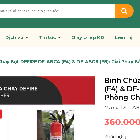
Dịch vụ
Tin tức
Giấy phép KD
Liên hệ
háy Bột DEFIRE DF-ABC4 (F4) & DF-ABC8 (F8): Giải Pháp 
Bình Chữ
(F4) & DF
Phòng Ch
Mã sp: DF - A
360.00
Khối lượng