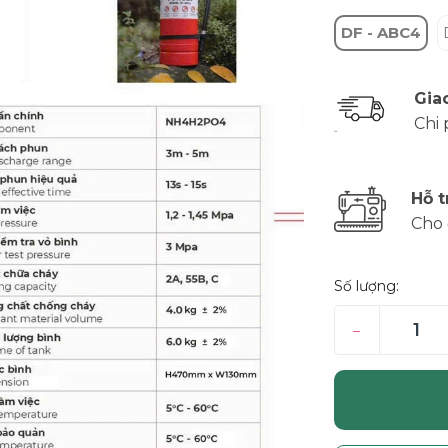
DF - ABC4
Gia
Chi 
Hỗ t
Cho 
Số lượng:
–