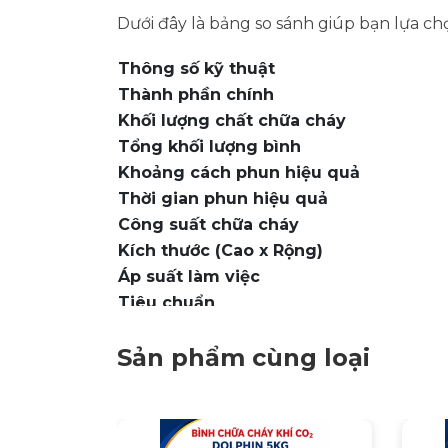
Dưới đây là bảng so sánh giúp bạn lựa c
Thông số kỹ thuật
Thành phần chính
Khối lượng chất chữa cháy
Tổng khối lượng bình
Khoảng cách phun hiệu quả
Thời gian phun hiệu quả
Công suất chữa cháy
Kích thước (Cao x Rộng)
Áp suất làm việc
Tiêu chuẩn
Hạn sử dụng / Bảo hành
Sản phẩm cùng loại
3. Nên chọn DF-ABC4 hay DF-ABC8?
DEFIRE DF-ABC4 (F4):
Với thiết kế 