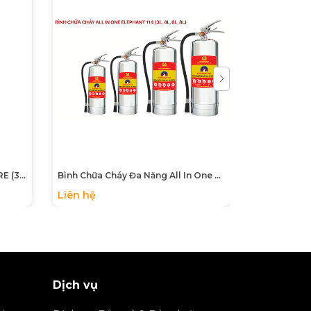
 sự cố.
vực có nguy cơ cháy nổ cao hơn như
nhà
à
.
 C.
Bình Chữa Cháy Gốc Nước ABFIRE (3L/6L) - Công Nghệ Sinh Học An Toàn
Bình Chữa Cháy Đa Năng All In One Elephant 114 – Khắc Tinh Của Mọi Đám Cháy (Kể Cả Pin Lithium)
Liên hệ
680.000₫
Dịch vụ