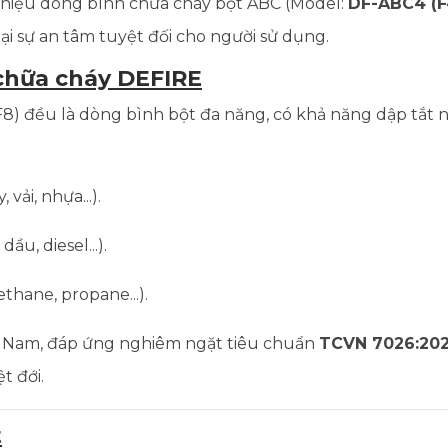
 thiệu dòng bình chữa cháy bột ABC (Model:
DF-ABC4 (F
ại sự an tâm tuyệt đối cho người sử dụng.
 chữa cháy DEFIRE
F8) đều là dòng bình bột đa năng, có khả năng dập tắt 
vải, nhựa...).
u, diesel...).
thane, propane...).
ệt Nam, đáp ứng nghiêm ngặt tiêu chuẩn
TCVN 7026:20
t đới.
t