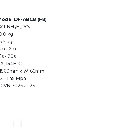
Model DF-ABC8 (F8)
Bột NH₄H₂PO₄
0.0 kg
3.5 kg
4m - 6m
5s - 20s
A, 144B, C
H560mm x W166mm
.2 - 1.45 Mpa
TCVN 7026:2025
 năm / 18 tháng
họn lý tưởng cho
gia đình, căn hộ chung