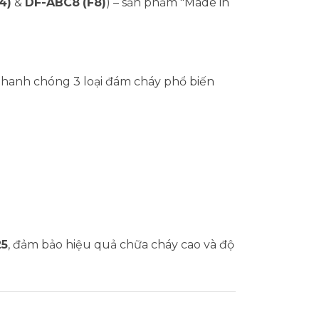
4)
&
DF-ABC8
(F8)
) – sản phẩm "Made in
nhanh chóng 3 loại đám cháy phổ biến
25
, đảm bảo hiệu quả chữa cháy cao và độ