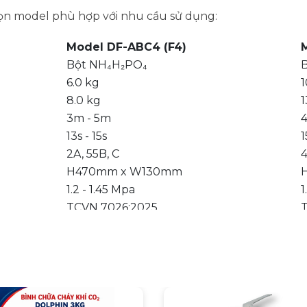
họn model phù hợp với nhu cầu sử dụng:
Model DF-ABC4 (F4)
Bột NH₄H₂PO₄
6.0 kg
1
8.0 kg
1
3m - 5m
13s - 15s
1
2A, 55B, C
4
H470mm x W130mm
1.2 - 1.45 Mpa
1
TCVN 7026:2025
5 năm / 18 tháng
5
nhỏ gọn, trọng lượng tổng chỉ khoảng 6kg, đây là lựa c