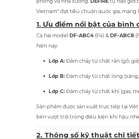
phòng và nhà xưởng.
DEFIRE
tự hào giới
Vietnam" đạt tiêu chuẩn quốc gia, mang l
1. Ưu điểm nổi bật của bình
Cả hai model
DF-ABC4
(F4) &
DF-ABC8
(
hiện nay:
Lớp A:
Đám cháy từ chất rắn (gỗ, giấy, 
Lớp B:
Đám cháy từ chất lỏng (xăng, dầ
Lớp C:
Đám cháy từ chất khí (gas, me
Sản phẩm được sản xuất trực tiếp tại Vi
bền vượt trội trong điều kiện khí hậu nhiệ
2. Thông số kỹ thuật chi tiế