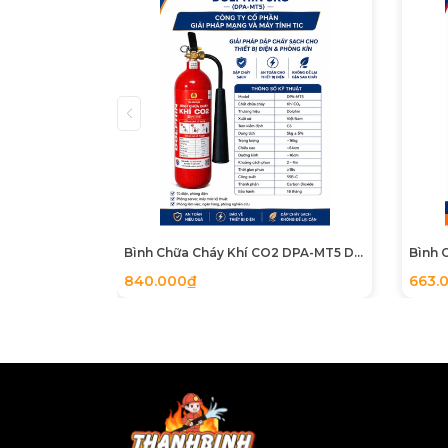
cư, văn phòng nhỏ và xe hơi
. Phụ 
DEFIRE DF-ABC8 (F8):
Có công suất
kho, xưởng sản xuất, cửa hàng ki
4. Hướng dẫn bảo quản và cam kết ch
Để bình luôn trong trạng thái sẵn sàng c
Đặt bình ở nơi dễ thấy, dễ lấy, tránh
Bình Chữa Cháy Khí CO2 DPA-MT5 DOLPHIN có tem kiểm định
Kiểm tra kim đồng hồ định kỳ (kim n
840.000₫
663.
Tại sao nên tin dùng sản phẩm DEFIR
Chất lượng khẳng định:
Đạt tiêu c
Nguồn gốc rõ ràng:
Tự hào sản phẩ