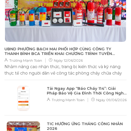
UBND PHƯỜNG BẠCH MAI PHỐI HỢP CÙNG CÔNG TY
THANH BÌNH BCA TRIỂN KHAI CHƯƠNG TRÌNH TUYÊN
TRUYỀN AN TOÀN PCCC VÀ PHÒNG CHỐNG TỘI PHẠM
|
Trương Mạnh Toàn
Ngày
12/06/2026
Nhằm nâng cao nhận thức, trang bị kiến thức và kỹ năng
thực tế cho người dân về công tác phòng cháy chữa cháy
(PCCC)...
Tải Ngay App “Báo Cháy 114”: Giải
Pháp Bảo Vệ Gia Đình Thời Công Nghệ
Số
|
Trương Mạnh Toàn
Ngày
09/06/2026
TIC HƯỚNG ỨNG THÁNG CÔNG NHÂN
2026