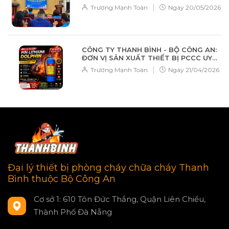
|
Trương Mạnh Toàn
Ngày
20/05/2026
CÔNG TY THANH BÌNH - BỘ CÔNG AN:
ĐƠN VỊ SẢN XUẤT THIẾT BỊ PCCC UY
TÍN HÀNG ĐẦU
|
Trương Mạnh Toàn
Ngày
21/04/2026
Đại lý thiết bị phòng cháy chữa cháy Thanh
Bình thuộc Bộ Công An
Cơ sở 1: 610 Tôn Đức Thắng, Quận Liên Chiểu,
Thành Phố Đà Nẵng