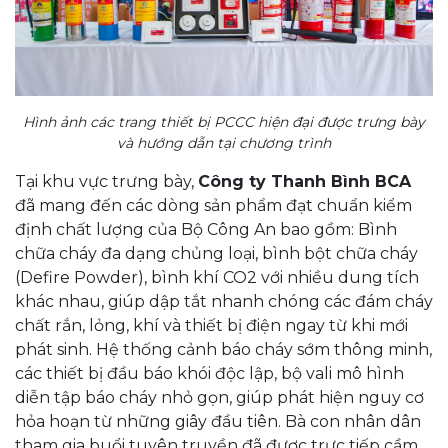
Hình ảnh các trang thiết bị PCCC hiện đại được trưng bày
và hướng dẫn tại chương trình
Tại khu vực trưng bày,
Công ty Thanh Bình BCA
đã mang đến các dòng sản phẩm đạt chuẩn kiểm
định chất lượng của Bộ Công An bao gồm: Bình
chữa cháy đa dạng chủng loại, bình bột chữa cháy
(Defire Powder), bình khí CO2 với nhiều dung tích
khác nhau, giúp dập tắt nhanh chóng các đám cháy
chất rắn, lỏng, khí và thiết bị điện ngay từ khi mới
phát sinh. Hệ thống cảnh báo cháy sớm thông minh,
các thiết bị đầu báo khói độc lập, bộ vali mô hình
diễn tập báo cháy nhỏ gọn, giúp phát hiện nguy cơ
hỏa hoạn từ những giây đầu tiên. Bà con nhân dân
tham gia buổi tuyên truyền đã được trực tiếp cầm