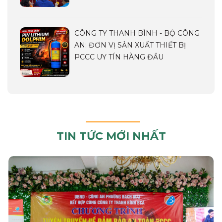
CÔNG TY THANH BÌNH - BỘ CÔNG
AN: ĐƠN VỊ SẢN XUẤT THIẾT BỊ
PCCC UY TÍN HÀNG ĐẦU
TIN TỨC MỚI NHẤT